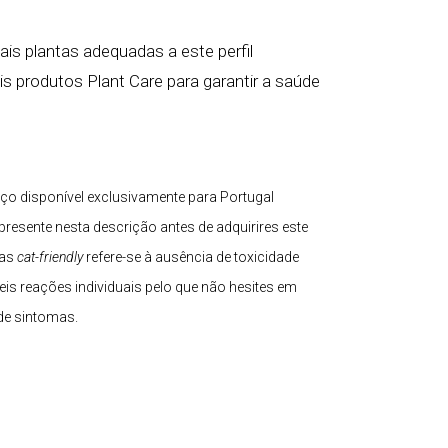
s plantas adequadas a este perfil
 produtos Plant Care para garantir a saúde
iço disponível exclusivamente para Portugal
 presente nesta descrição antes de adquirires este
tas
cat-friendly
refere-se à ausência de toxicidade
is reações individuais pelo que não hesites em
de sintomas.