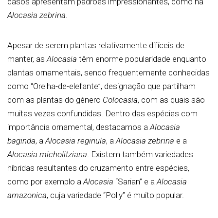
casos apresentam padrões impressionantes, como na
Alocasia zebrina
.
Apesar de serem plantas relativamente difíceis de
manter, as
Alocasia
têm enorme popularidade enquanto
plantas ornamentais, sendo frequentemente conhecidas
como “Orelha-de-elefante”, designação que partilham
com as plantas do género
Colocasia
, com as quais são
muitas vezes confundidas. Dentro das espécies com
importância ornamental, destacamos a
Alocasia
baginda
, a
Alocasia reginula
, a
Alocasia zebrina
e a
Alocasia micholitziana
. Existem também variedades
híbridas resultantes do cruzamento entre espécies,
como por exemplo a
Alocasia
“Sarian” e a
Alocasia
amazonica
, cuja variedade “Polly” é muito popular.