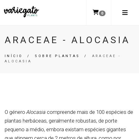
0
ARACEAE - ALOCASIA
INÍCIO
/
SOBRE PLANTAS
/
ARACEAE -
ALOCASIA
O género
Alocasia
compreende mais de 100 espécies de
plantas herbáceas, geralmente robustas, de porte
pequeno a médio, embora existam espécies gigantes
que atingem cerca de 2 metros de altura, como por