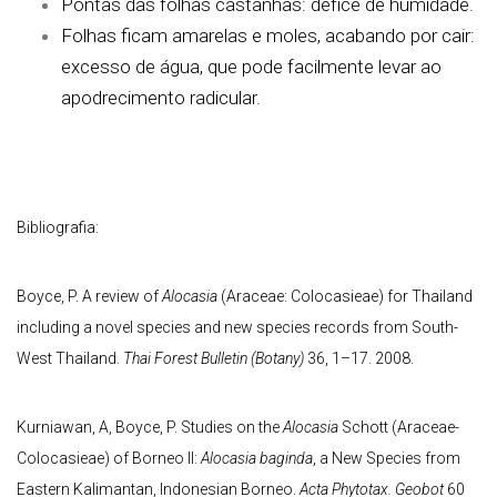
Pontas das folhas castanhas: défice de humidade.
Folhas ficam amarelas e moles, acabando por cair:
excesso de água, que pode facilmente levar ao
apodrecimento radicular.
Bibliografia:
Boyce, P. A review of
Alocasia
(Araceae: Colocasieae) for Thailand
including a novel species and new species records from South-
West Thailand.
Thai Forest Bulletin (Botany)
36, 1–17. 2008.
Kurniawan, A, Boyce, P. Studies on the
Alocasia
Schott (Araceae-
Colocasieae) of Borneo II:
Alocasia baginda
, a New Species from
Eastern Kalimantan, Indonesian Borneo.
Acta Phytotax. Geobot
60