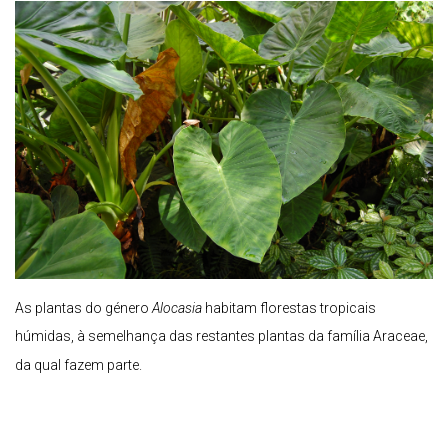
As plantas do género
Alocasia
habitam florestas tropicais
húmidas, à semelhança das restantes plantas da família Araceae,
da qual fazem parte.