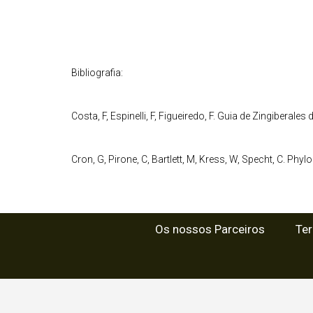
Bibliografia:
Costa, F, Espinelli, F, Figueiredo, F. Guia de Zingibera
Cron, G, Pirone, C, Bartlett, M, Kress, W, Specht, C. Phyl
Os nossos Parceiros
Te