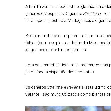
A família
Strelitziaceae
está englobada na orde
géneros e 7 espécies. O género
Strelitzia
é o ma
uma espécie, restrita a Madagáscar, e o géner
São plantas herbáceas perenes, algumas espé
folhas (como as plantas da família Musaceae)
longos pecíolos e limbos grandes.
Uma das características mais marcantes das pl
permitindo a dispersão das sementes.
Os géneros
Strelitzia
e
Ravenala
, este último 
viajante - são muito utilizados como plantas o