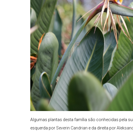
Algumas plantas desta família são conhecidas pela s
esquerda por
Severin Candrian
e da direita por
Aleksan