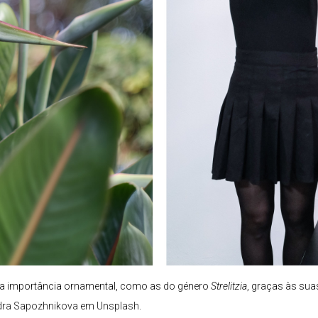
ua importância ornamental, como as do género
Strelitzia
, graças às sua
dra Sapozhnikova
em
Unsplash
.