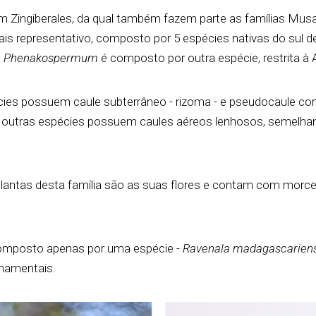
m Zingiberales, da qual também fazem parte as famílias Mu
is representativo, composto por 5 espécies nativas do sul d
o
Phenakospermum
é composto por outra espécie, restrita à 
cies possuem caule subterrâneo - rizoma - e pseudocaule c
, outras espécies possuem caules aéreos lenhosos, semelhan
antas desta família são as suas flores e contam com morceg
composto apenas por uma espécie -
Ravenala madagascariens
rnamentais.