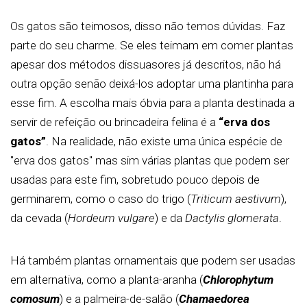
Os gatos são teimosos, disso não temos dúvidas. Faz
parte do seu charme. Se eles teimam em comer plantas
apesar dos métodos dissuasores já descritos, não há
outra opção senão deixá-los adoptar uma plantinha para
esse fim. A escolha mais óbvia para a planta destinada a
servir de refeição ou brincadeira felina é a
“erva dos
gatos”
. Na realidade, não existe uma única espécie de
"erva dos gatos" mas sim várias plantas que podem ser
usadas para este fim, sobretudo pouco depois de
germinarem, como o caso do trigo (
Triticum aestivum
),
da cevada (
Hordeum vulgare
) e da
Dactylis glomerata
.
Há também plantas ornamentais que podem ser usadas
em alternativa, como a planta-aranha (
Chlorophytum
comosum
) e a palmeira-de-salão (
Chamaedorea