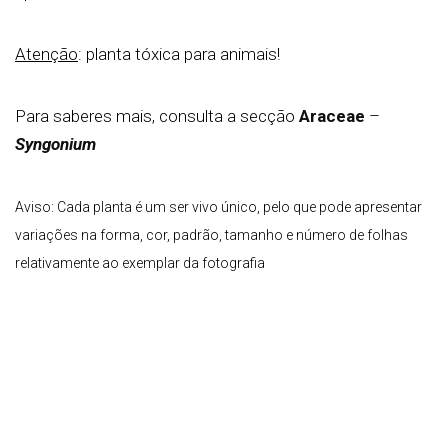
Atenção
: planta tóxica para animais!
Para saberes mais, consulta a secção
Araceae
–
Syngonium
Aviso: Cada planta é um ser vivo único, pelo que pode apresentar
variações na forma, cor, padrão, tamanho e número de folhas
relativamente ao exemplar da fotografia
Vaso 12
Peso +- 600g | Altura +- 40cm