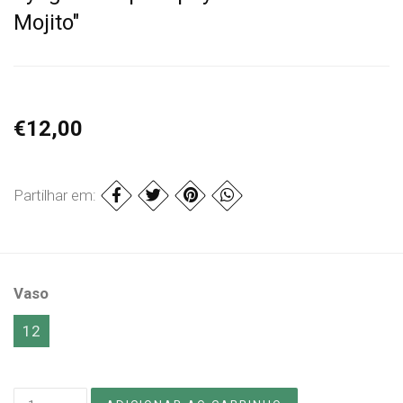
Mojito"
€12,00
Partilhar em:
Vaso
12