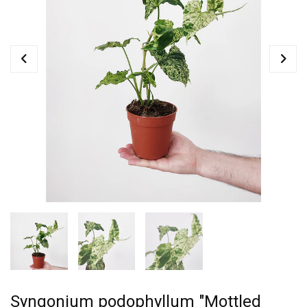
Syngonium podophyllum "Mottled