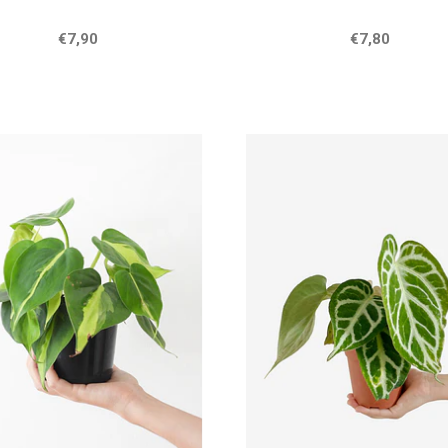
€7,90
€7,80