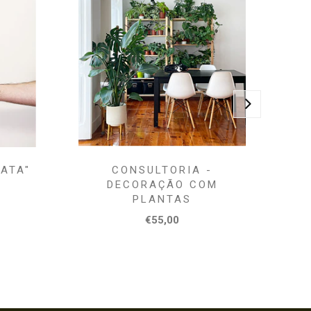
RATA"
CONSULTORIA -
BO
DECORAÇÃO COM
PLANTAS
€55,00