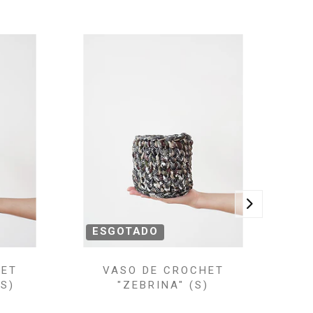
ESGOTADO
HET
VASO DE CROCHET
(S)
"ZEBRINA" (S)
P