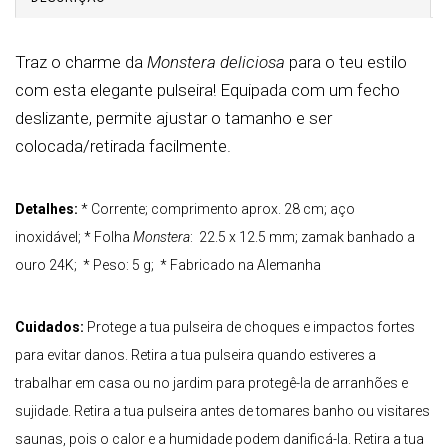
Traz o charme da
Monstera deliciosa
para o teu estilo
com esta elegante pulseira! Equipada com um fecho
deslizante, permite ajustar o tamanho e ser
colocada/retirada facilmente.
Detalhes:
* Corrente; comprimento aprox. 28 cm; aço
inoxidável;
*
F
olha
Monstera
: 22.5 x 12.5 mm; zamak banhado a
ouro 24K;
* Peso: 5 g;
* Fabricado na Alemanha
Cuidados:
Protege a tua pulseira de choques e impactos fortes
para evitar danos. Retira a tua pulseira quando estiveres a
trabalhar em casa ou no jardim para protegê-la de arranhões e
sujidade. Retira a tua pulseira antes de tomares banho ou visitares
saunas, pois o calor e a humidade podem danificá-la. Retira a tua